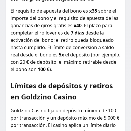
El requisito de apuesta del bono es
x35
sobre el
importe del bono y el requisito de apuesta de las
ganancias de giros gratis es
x40
. El plazo para
completar el rollover es de
7 días
desde la
activación del bono; el retiro queda bloqueado
hasta cumplirlo. El límite de conversión a saldo
real desde el bono es
5x
el depósito (por ejemplo,
con 20 € de depósito, el máximo retirable desde
el bono son
100 €
).
Límites de depósitos y retiros
en Goldzino Casino
Goldzino Casino fija un depósito mínimo de 10 €
por transacción y un depósito máximo de 5.000 €
por transacción. El casino aplica un límite diario