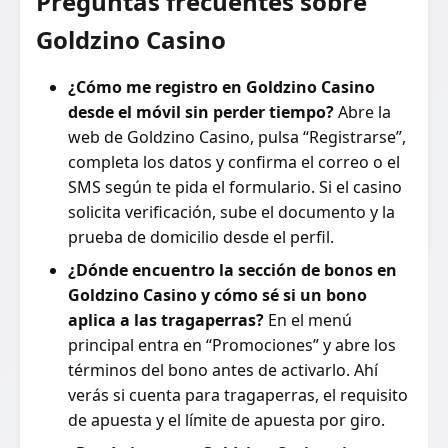
Preguntas frecuentes sobre
Goldzino Casino
¿Cómo me registro en Goldzino Casino
desde el móvil sin perder tiempo?
Abre la
web de Goldzino Casino, pulsa “Registrarse”,
completa los datos y confirma el correo o el
SMS según te pida el formulario. Si el casino
solicita verificación, sube el documento y la
prueba de domicilio desde el perfil.
¿Dónde encuentro la sección de bonos en
Goldzino Casino y cómo sé si un bono
aplica a las tragaperras?
En el menú
principal entra en “Promociones” y abre los
términos del bono antes de activarlo. Ahí
verás si cuenta para tragaperras, el requisito
de apuesta y el límite de apuesta por giro.