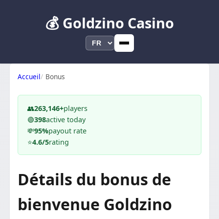
💰 Goldzino Casino
Accueil
Bonus
👥
263,146+
players
🟢
398
active today
💸
95%
payout rate
⭐
4.6/5
rating
Détails du bonus de
bienvenue Goldzino