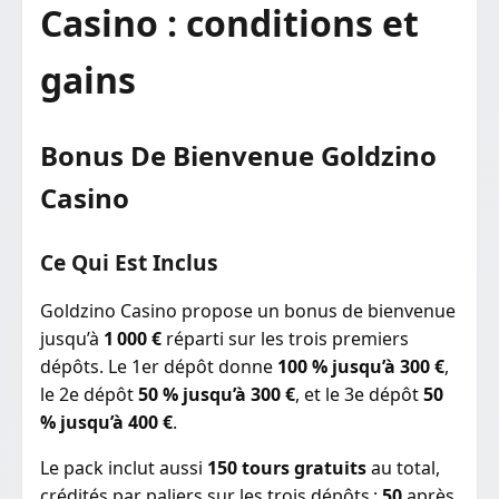
Casino : conditions et
gains
Bonus De Bienvenue Goldzino
Casino
Ce Qui Est Inclus
Goldzino Casino propose un bonus de bienvenue
jusqu’à
1 000 €
réparti sur les trois premiers
dépôts. Le 1er dépôt donne
100 % jusqu’à 300 €
,
le 2e dépôt
50 % jusqu’à 300 €
, et le 3e dépôt
50
% jusqu’à 400 €
.
Le pack inclut aussi
150 tours gratuits
au total,
crédités par paliers sur les trois dépôts :
50
après