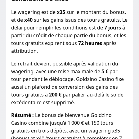
Le wagering est de
x35
sur le montant du bonus,
et de
x40
sur les gains issus des tours gratuits. Le
délai pour remplir les conditions est de
7 jours
à
partir du crédit de chaque partie du bonus, et les
tours gratuits expirent sous
72 heures
après
attribution.
Le retrait devient possible après validation du
wagering, avec une mise maximale de
5 €
par
tour pendant le déblocage. Goldzino Casino fixe
aussi un plafond de conversion des gains des
tours gratuits à
200 €
par palier, au-delà le solde
excédentaire est supprimé.
Résumé :
Le bonus de bienvenue Goldzino
Casino combine jusqu’à 1 000 € et 150 tours
gratuits en trois dépôts, avec un wagering x35
(bonus) et x40 (tours gratuits) à compléter en 7