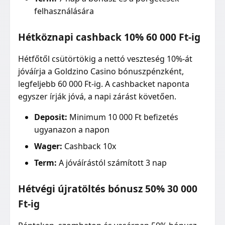
felhasználására
Hétköznapi cashback 10% 60 000 Ft-ig
Hétfőtől csütörtökig a nettó veszteség 10%-át
jóváírja a Goldzino Casino bónuszpénzként,
legfeljebb 60 000 Ft-ig. A cashbacket naponta
egyszer írják jóvá, a napi zárást követően.
Deposit:
Minimum 10 000 Ft befizetés
ugyanazon a napon
Wager:
Cashback 10x
Term:
A jóváírástól számított 3 nap
Hétvégi újratöltés bónusz 50% 30 000
Ft-ig