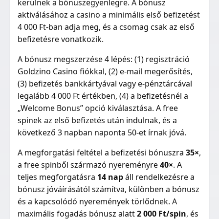
kerülnek a bónuszegyenlegre. A bónusz
aktiválásához a casino a minimális első befizetést
4 000 Ft-ban adja meg, és a csomag csak az első
befizetésre vonatkozik.
A bónusz megszerzése 4 lépés: (1) regisztráció
Goldzino Casino fiókkal, (2) e-mail megerősítés,
(3) befizetés bankkártyával vagy e-pénztárcával
legalább 4 000 Ft értékben, (4) a befizetésnél a
„Welcome Bonus” opció kiválasztása. A free
spinek az első befizetés után indulnak, és a
következő 3 napban naponta 50-et írnak jóvá.
A megforgatási feltétel a befizetési bónuszra
35×
,
a free spinből származó nyereményre
40×
. A
teljes megforgatásra
14 nap
áll rendelkezésre a
bónusz jóváírásától számítva, különben a bónusz
és a kapcsolódó nyeremények törlődnek. A
maximális fogadás bónusz alatt
2 000 Ft/spin
, és