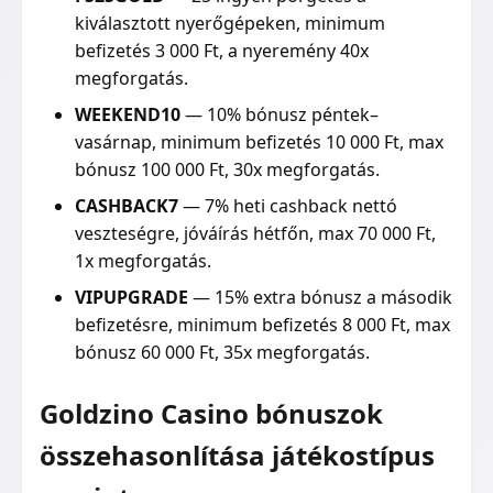
kiválasztott nyerőgépeken, minimum
befizetés 3 000 Ft, a nyeremény 40x
megforgatás.
WEEKEND10
— 10% bónusz péntek–
vasárnap, minimum befizetés 10 000 Ft, max
bónusz 100 000 Ft, 30x megforgatás.
CASHBACK7
— 7% heti cashback nettó
veszteségre, jóváírás hétfőn, max 70 000 Ft,
1x megforgatás.
VIPUPGRADE
— 15% extra bónusz a második
befizetésre, minimum befizetés 8 000 Ft, max
bónusz 60 000 Ft, 35x megforgatás.
Goldzino Casino bónuszok
összehasonlítása játékostípus