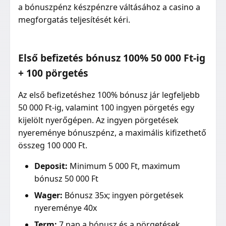
a bónuszpénz készpénzre váltásához a casino a
megforgatás teljesítését kéri.
Első befizetés bónusz 100% 50 000 Ft-ig
+ 100 pörgetés
Az első befizetéshez 100% bónusz jár legfeljebb
50 000 Ft-ig, valamint 100 ingyen pörgetés egy
kijelölt nyerőgépen. Az ingyen pörgetések
nyereménye bónuszpénz, a maximális kifizethető
összeg 100 000 Ft.
Deposit:
Minimum 5 000 Ft, maximum
bónusz 50 000 Ft
Wager:
Bónusz 35x; ingyen pörgetések
nyereménye 40x
Term:
7 nap a bónusz és a pörgetések