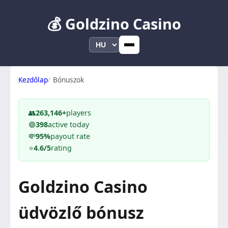
💰 Goldzino Casino
Kezdőlap
Bónuszok
👥
263,146+
players
🟢
398
active today
💸
95%
payout rate
⭐
4.6/5
rating
Goldzino Casino
üdvözlő bónusz