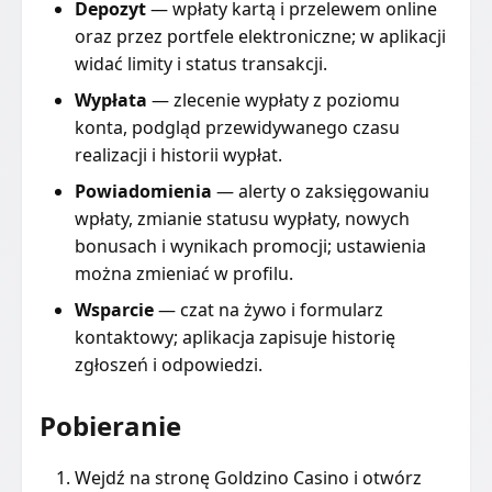
Depozyt
— wpłaty kartą i przelewem online
oraz przez portfele elektroniczne; w aplikacji
widać limity i status transakcji.
Wypłata
— zlecenie wypłaty z poziomu
konta, podgląd przewidywanego czasu
realizacji i historii wypłat.
Powiadomienia
— alerty o zaksięgowaniu
wpłaty, zmianie statusu wypłaty, nowych
bonusach i wynikach promocji; ustawienia
można zmieniać w profilu.
Wsparcie
— czat na żywo i formularz
kontaktowy; aplikacja zapisuje historię
zgłoszeń i odpowiedzi.
Pobieranie
Wejdź na stronę Goldzino Casino i otwórz