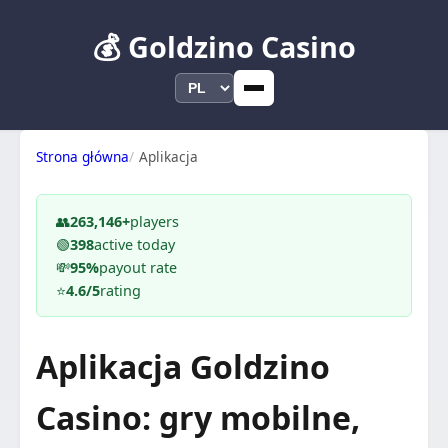
💰 Goldzino Casino
Strona główna
Aplikacja
👥
263,146+
players
🟢
398
active today
💸
95%
payout rate
⭐
4.6/5
rating
Aplikacja Goldzino
Casino: gry mobilne,