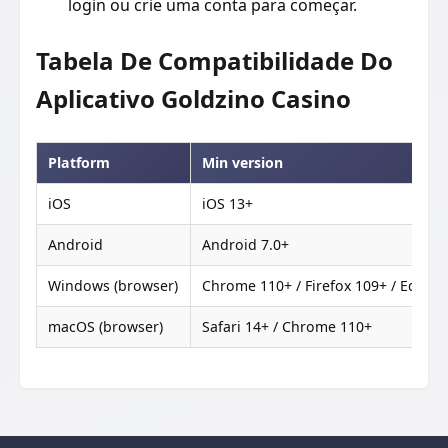
login ou crie uma conta para começar.
Tabela De Compatibilidade Do
Aplicativo Goldzino Casino
Platform
Min version
iOS
iOS 13+
Android
Android 7.0+
Windows (browser)
Chrome 110+ / Firefox 109+ / Edge 
macOS (browser)
Safari 14+ / Chrome 110+