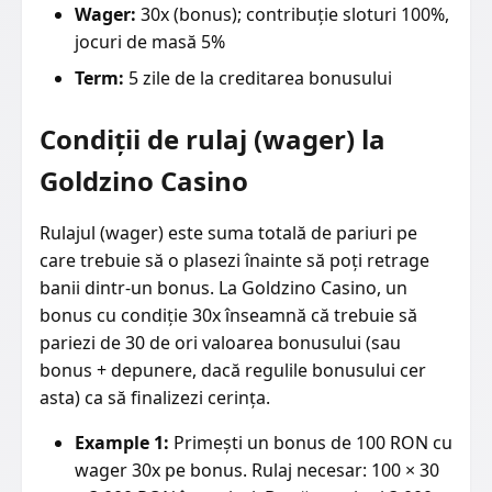
Wager:
30x (bonus); contribuție sloturi 100%,
jocuri de masă 5%
Term:
5 zile de la creditarea bonusului
Condiții de rulaj (wager) la
Goldzino Casino
Rulajul (wager) este suma totală de pariuri pe
care trebuie să o plasezi înainte să poți retrage
banii dintr-un bonus. La Goldzino Casino, un
bonus cu condiție 30x înseamnă că trebuie să
pariezi de 30 de ori valoarea bonusului (sau
bonus + depunere, dacă regulile bonusului cer
asta) ca să finalizezi cerința.
Example 1:
Primești un bonus de 100 RON cu
wager 30x pe bonus. Rulaj necesar: 100 × 30