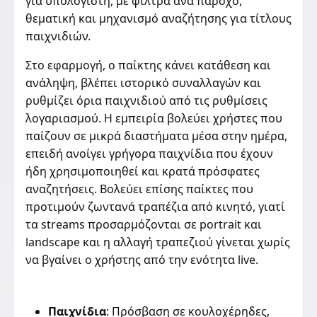
για υπολογιστή, με φίλτρα ανά πάροχο,
θεματική και μηχανισμό αναζήτησης για τίτλους
παιχνιδιών.
Στο εφαρμογή, ο παίκτης κάνει κατάθεση και
ανάληψη, βλέπει ιστορικό συναλλαγών και
ρυθμίζει όρια παιχνιδιού από τις ρυθμίσεις
λογαριασμού. Η εμπειρία βολεύει χρήστες που
παίζουν σε μικρά διαστήματα μέσα στην ημέρα,
επειδή ανοίγει γρήγορα παιχνίδια που έχουν
ήδη χρησιμοποιηθεί και κρατά πρόσφατες
αναζητήσεις. Βολεύει επίσης παίκτες που
προτιμούν ζωντανά τραπέζια από κινητό, γιατί
τα streams προσαρμόζονται σε portrait και
landscape και η αλλαγή τραπεζιού γίνεται χωρίς
να βγαίνει ο χρήστης από την ενότητα live.
Παιχνίδια
: Πρόσβαση σε κουλοχέρηδες,