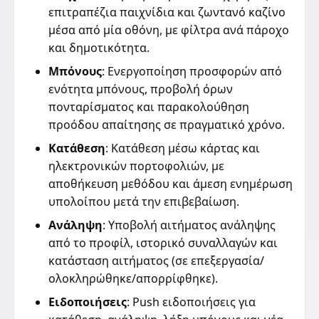
επιτραπέζια παιχνίδια και ζωντανό καζίνο
μέσα από μία οθόνη, με φίλτρα ανά πάροχο
και δημοτικότητα.
Μπόνους
: Ενεργοποίηση προσφορών από
ενότητα μπόνους, προβολή όρων
πονταρίσματος και παρακολούθηση
προόδου απαίτησης σε πραγματικό χρόνο.
Κατάθεση
: Κατάθεση μέσω κάρτας και
ηλεκτρονικών πορτοφολιών, με
αποθήκευση μεθόδου και άμεση ενημέρωση
υπολοίπου μετά την επιβεβαίωση.
Ανάληψη
: Υποβολή αιτήματος ανάληψης
από το προφίλ, ιστορικό συναλλαγών και
κατάσταση αιτήματος (σε επεξεργασία/
ολοκληρώθηκε/απορρίφθηκε).
Ειδοποιήσεις
: Push ειδοποιήσεις για