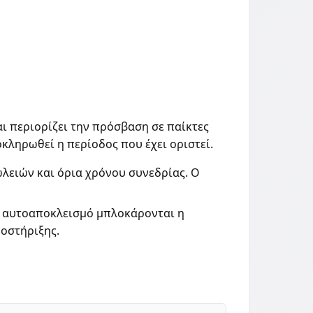
αι περιορίζει την πρόσβαση σε παίκτες
κληρωθεί η περίοδος που έχει οριστεί.
ωλειών και όρια χρόνου συνεδρίας. Ο
τον αυτοαποκλεισμό μπλοκάρονται η
ποστήριξης.