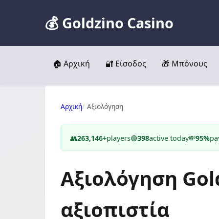
💰 Goldzino Casino
🏠 Αρχική
🔐 Είσοδος
🎁 Μπόνους
Αρχική
Αξιολόγηση
👥
263,146+
players
🟢
398
active today
💸
95%
pa
Αξιολόγηση Gold
αξιοπιστία