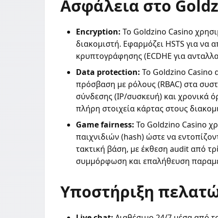
Ασφάλεια στο Goldz
Encryption:
Το Goldzino Casino χρησ
διακομιστή. Εφαρμόζει HSTS για να 
κρυπτογράφησης (ECDHE για ανταλλαγ
Data protection:
Το Goldzino Casino
πρόσβαση με ρόλους (RBAC) στα συστ
σύνδεσης (IP/συσκευή) και χρονικά 
πλήρη στοιχεία κάρτας στους διακομι
Game fairness:
Το Goldzino Casino χ
παιχνιδιών (hash) ώστε να εντοπίζον
τακτική βάση, με έκθεση audit από τρ
συμμόρφωση και επαλήθευση παραμέ
Υποστήριξη πελατών
Live chat:
Διαθέσιμο 24/7 μέσα από το