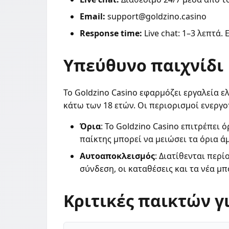
Email:
support@goldzino.casino
Response time:
Live chat: 1–3 λεπτά. 
Υπεύθυνο παιχνίδι
Το Goldzino Casino εφαρμόζει εργαλεία ε
κάτω των 18 ετών. Οι περιορισμοί ενεργο
Όρια
: Το Goldzino Casino επιτρέπει
παίκτης μπορεί να μειώσει τα όρια ά
Αυτοαποκλεισμός
: Διατίθενται περ
σύνδεση, οι καταθέσεις και τα νέα μ
Κριτικές παικτών γι