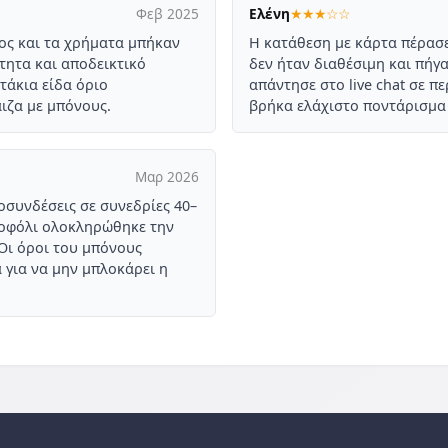
Φεβ 2025
Ελένη
★★★☆☆
ς και τα χρήματα μπήκαν
Η κατάθεση με κάρτα πέρασε
τητα και αποδεικτικό
δεν ήταν διαθέσιμη και πήγ
τάκια είδα όριο
απάντησε στο live chat σε π
ιζα με μπόνους.
βρήκα ελάχιστο ποντάρισμα 
Μαρ 2026
ποσυνδέσεις σε συνεδρίες 40–
τοφόλι ολοκληρώθηκε την
 Οι όροι του μπόνους
 για να μην μπλοκάρει η