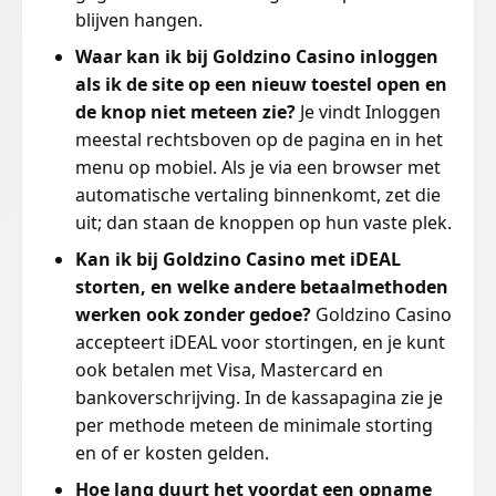
blijven hangen.
Waar kan ik bij Goldzino Casino inloggen
als ik de site op een nieuw toestel open en
de knop niet meteen zie?
Je vindt Inloggen
meestal rechtsboven op de pagina en in het
menu op mobiel. Als je via een browser met
automatische vertaling binnenkomt, zet die
uit; dan staan de knoppen op hun vaste plek.
Kan ik bij Goldzino Casino met iDEAL
storten, en welke andere betaalmethoden
werken ook zonder gedoe?
Goldzino Casino
accepteert iDEAL voor stortingen, en je kunt
ook betalen met Visa, Mastercard en
bankoverschrijving. In de kassapagina zie je
per methode meteen de minimale storting
en of er kosten gelden.
Hoe lang duurt het voordat een opname