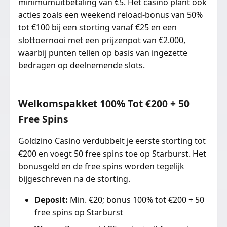
minimumuitbetaling van €5. Het casino plant ook
acties zoals een weekend reload-bonus van 50%
tot €100 bij een storting vanaf €25 en een
slottoernooi met een prijzenpot van €2.000,
waarbij punten tellen op basis van ingezette
bedragen op deelnemende slots.
Welkomspakket 100% Tot €200 + 50
Free Spins
Goldzino Casino verdubbelt je eerste storting tot
€200 en voegt 50 free spins toe op Starburst. Het
bonusgeld en de free spins worden tegelijk
bijgeschreven na de storting.
Deposit:
Min. €20; bonus 100% tot €200 + 50
free spins op Starburst