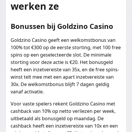
werken ze
Bonussen bij Goldzino Casino
Goldzino Casino geeft een welkomstbonus van
100% tot €300 op de eerste storting, met 100 free
spins op een geselecteerde slot. De minimale
storting voor deze actie is €20. Het bonusgeld
heeft een inzetvereiste van 35x, en de free spins-
winst telt mee met een apart inzetvereiste van
30x. De welkomstbonus blijft 7 dagen geldig
vanaf activatie.
Voor vaste spelers rekent Goldzino Casino met
cashback van 10% op netto verliezen per week,
uitbetaald als bonusgeld op maandag. De
cashback heeft een inzetvereiste van 10x en een