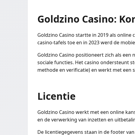
Goldzino Casino: Kor
Goldzino Casino startte in 2019 als online
casino-tafels toe en in 2023 werd de mobie
Goldzino Casino positioneert zich als een 
sociale functies. Het casino ondersteunt s
methode en verificatie) en werkt met een
Licentie
Goldzino Casino werkt met een online kans
en de verwerking van inzetten en uitbetali
De licentiegegevens staan in de footer van