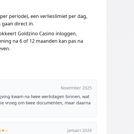
er periode), een verlieslimiet per dag,
gaan direct in.
lokkeert Goldzino Casino inloggen,
opening na 6 of 12 maanden kan pas na
even.
November 2025
rijving kwam na twee werkdagen binnen, wat
catie vroeg om twee documenten, maar daarna
★★☆
Januari 2026