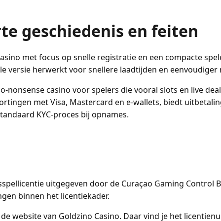
te geschiedenis en feiten
 casino met focus op snelle registratie en een compacte spel
le versie herwerkt voor snellere laadtijden en eenvoudiger 
no-nonsense casino voor spelers die vooral slots en live de
tortingen met Visa, Mastercard en e-wallets, biedt uitbetali
 standaard KYC-proces bij opnames.
spellicentie uitgegeven door de Curaçao Gaming Control Bo
ngen binnen het licentiekader.
 de website van Goldzino Casino. Daar vind je het licentie