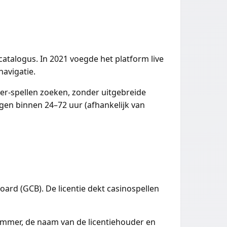
catalogus. In 2021 voegde het platform live
navigatie.
aler-spellen zoeken, zonder uitgebreide
ngen binnen 24–72 uur (afhankelijk van
ard (GCB). De licentie dekt casinospellen
nummer, de naam van de licentiehouder en