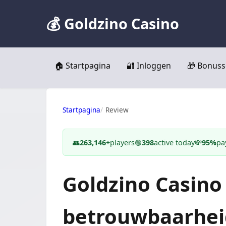
💰 Goldzino Casino
🏠 Startpagina
🔐 Inloggen
🎁 Bonus
Startpagina
Review
👥
263,146+
players
🟢
398
active today
💸
95%
pa
Goldzino Casino 
betrouwbaarhei