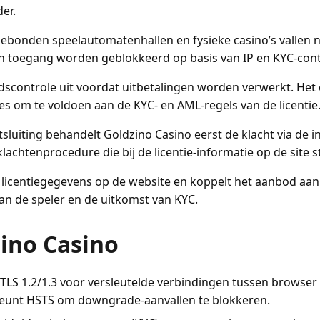
der.
dgebonden speelautomatenhallen en fysieke casino’s vallen 
an toegang worden geblokkeerd op basis van IP en KYC-cont
tijdscontrole uit voordat uitbetalingen worden verwerkt. He
es om te voldoen aan de KYC- en AML-regels van de licentie
tsluiting behandelt Goldzino Casino eerst de klacht via de 
klachtenprocedure die bij de licentie-informatie op de site s
rt licentiegegevens op de website en koppelt het aanbod a
an de speler en de uitkomst van KYC.
zino Casino
TLS 1.2/1.3 voor versleutelde verbindingen tussen browser 
teunt HSTS om downgrade-aanvallen te blokkeren.