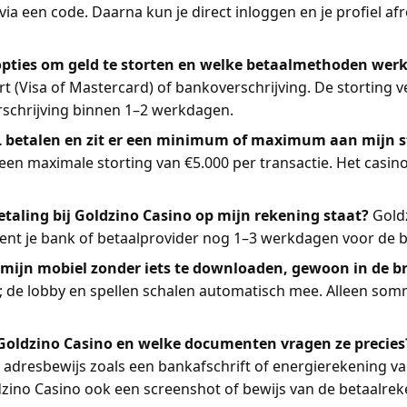
ia een code. Daarna kun je direct inloggen en je profiel a
 opties om geld te storten en welke betaalmethoden wer
rt (Visa of Mastercard) of bankoverschrijving. De storting v
erschrijving binnen 1–2 werkdagen.
AL betalen en zit er een minimum of maximum aan mijn s
een maximale storting van €5.000 per transactie. Het casin
etaling bij Goldzino Casino op mijn rekening staat?
Goldz
kent je bank of betaalprovider nog 1–3 werkdagen voor de bi
p mijn mobiel zonder iets te downloaden, gewoon in de b
r; de lobby en spellen schalen automatisch mee. Alleen som
j Goldzino Casino en welke documenten vragen ze precies
een adresbewijs zoals een bankafschrift of energierekening
ino Casino ook een screenshot of bewijs van de betaalre