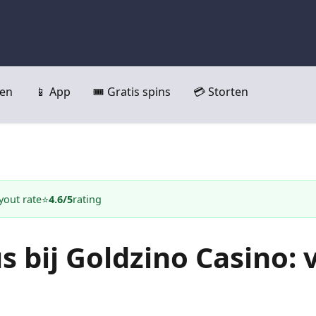
sen
📱 App
🎟️ Gratis spins
💳 Storten
yout rate
⭐
4.6/5
rating
 bij Goldzino Casino: 