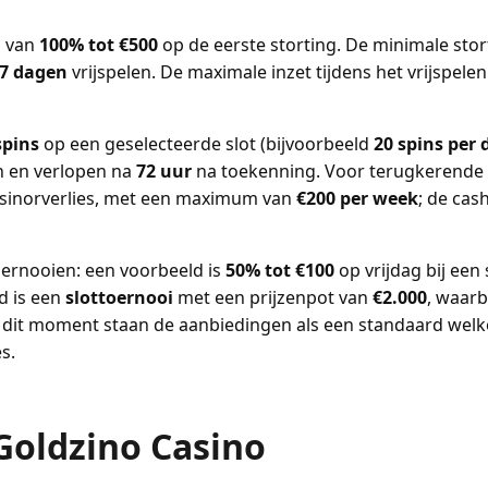
s van
100% tot €500
op de eerste storting. De minimale stor
7 dagen
vrijspelen. De maximale inzet tijdens het vrijspelen
spins
op een geselecteerde slot (bijvoorbeeld
20 spins per
 en verlopen na
72 uur
na toekenning. Voor terugkerende s
sinorverlies, met een maximum van
€200 per week
; de ca
toernooien: een voorbeeld is
50% tot €100
op vrijdag bij een
d is een
slottoernooi
met een prijzenpot van
€2.000
, waarb
Op dit moment staan de aanbiedingen als een standaard wel
s.
Goldzino Casino