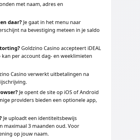
fronden met naam, adres en
ken daar?
Je gaat in het menu naar
erschijnt na bevestiging meteen in je saldo
torting?
Goldzino Casino accepteert iDEAL
o kan per account dag- en weeklimieten
ino Casino verwerkt uitbetalingen na
jschrijving.
rowser?
Je opent de site op iOS of Android
mige providers bieden een optionele app,
?
Je uploadt een identiteitsbewijs
 van maximaal 3 maanden oud. Voor
kening op jouw naam.