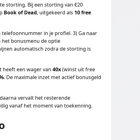
e storting. Bij een storting van €20
p
Book of Dead
, uitgekeerd als
10 free
n telefoonnummer in je profiel. 3) Ga naar
 in het bonusmenu de optie
ijnen automatisch zodra de storting is
t heeft een wager van
40x
(winst uit free
0%
. De maximale inzet met actief bonusgeld
daarna vervalt het resterende
dig vanaf het moment van toekenning.
o