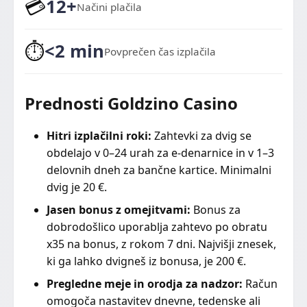
💳
12+
Načini plačila
⏱️
<2 min
Povprečen čas izplačila
Prednosti Goldzino Casino
Hitri izplačilni roki:
Zahtevki za dvig se
obdelajo v 0–24 urah za e-denarnice in v 1–3
delovnih dneh za bančne kartice. Minimalni
dvig je 20 €.
Jasen bonus z omejitvami:
Bonus za
dobrodošlico uporablja zahtevo po obratu
x35 na bonus, z rokom 7 dni. Najvišji znesek,
ki ga lahko dvigneš iz bonusa, je 200 €.
Pregledne meje in orodja za nadzor:
Račun
omogoča nastavitev dnevne, tedenske ali