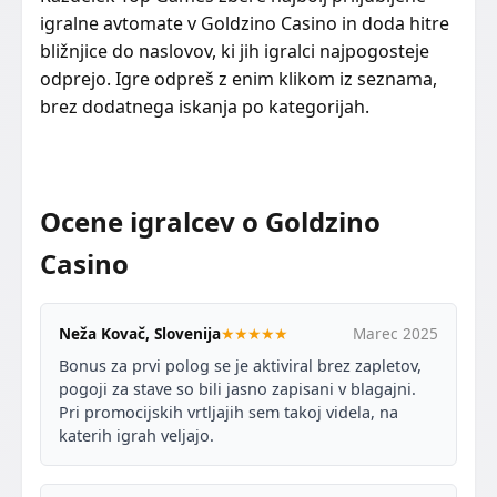
igralne avtomate v Goldzino Casino in doda hitre
bližnjice do naslovov, ki jih igralci najpogosteje
odprejo. Igre odpreš z enim klikom iz seznama,
brez dodatnega iskanja po kategorijah.
Ocene igralcev o Goldzino
Casino
Neža Kovač, Slovenija
★★★★★
Marec 2025
Bonus za prvi polog se je aktiviral brez zapletov,
pogoji za stave so bili jasno zapisani v blagajni.
Pri promocijskih vrtljajih sem takoj videla, na
katerih igrah veljajo.