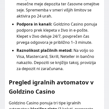
mesečne meje depozita ter časovne omejitve
seje. Sprememba v smeri višjih limitov se
aktivira po 24 urah.
Podpora in kanali:
Goldzino Casino ponuja
podporo prek klepeta v živo in e-pošte.
Klepet v živo deluje 24/7, povprečen čas
prvega odgovora je približno 1–3 minute.
Raznolikost plačilnih metod:
Na voljo so
Visa, Mastercard, Skrill, Neteller in bančno
nakazilo. Depoziti se knjižijo takoj, provizija
za depozit ni zaračunana.
Pregled igralnih avtomatov v
Goldzino Casino
Goldzino Casino ponuja tri tipe igralnih
avtomatov:
klasične slote
(3 koluti, preproste