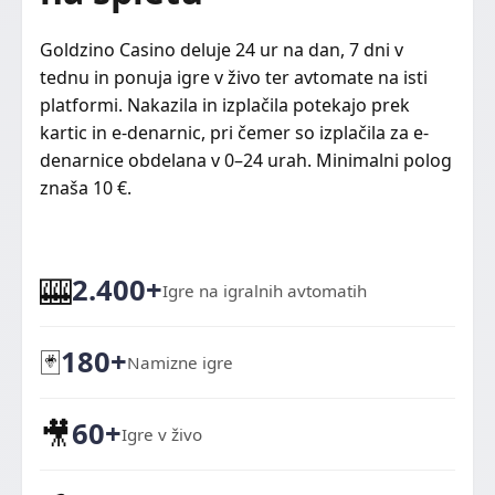
Goldzino Casino deluje 24 ur na dan, 7 dni v
tednu in ponuja igre v živo ter avtomate na isti
platformi. Nakazila in izplačila potekajo prek
kartic in e-denarnic, pri čemer so izplačila za e-
denarnice obdelana v 0–24 urah. Minimalni polog
znaša 10 €.
🎰
2.400+
Igre na igralnih avtomatih
🃏
180+
Namizne igre
🎥
60+
Igre v živo