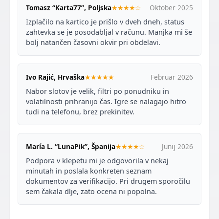
Tomasz “Karta77”, Poljska
★★★★☆
Oktober 2025
Izplačilo na kartico je prišlo v dveh dneh, status
zahtevka se je posodabljal v računu. Manjka mi še
bolj natančen časovni okvir pri obdelavi.
Ivo Rajić, Hrvaška
★★★★★
Februar 2026
Nabor slotov je velik, filtri po ponudniku in
volatilnosti prihranijo čas. Igre se nalagajo hitro
tudi na telefonu, brez prekinitev.
María L. “LunaPik”, Španija
★★★★☆
Junij 2026
Podpora v klepetu mi je odgovorila v nekaj
minutah in poslala konkreten seznam
dokumentov za verifikacijo. Pri drugem sporočilu
sem čakala dlje, zato ocena ni popolna.