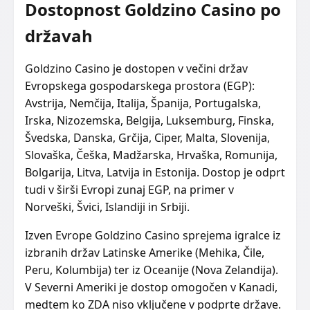
Dostopnost Goldzino Casino po
državah
Goldzino Casino je dostopen v večini držav
Evropskega gospodarskega prostora (EGP):
Avstrija, Nemčija, Italija, Španija, Portugalska,
Irska, Nizozemska, Belgija, Luksemburg, Finska,
Švedska, Danska, Grčija, Ciper, Malta, Slovenija,
Slovaška, Češka, Madžarska, Hrvaška, Romunija,
Bolgarija, Litva, Latvija in Estonija. Dostop je odprt
tudi v širši Evropi zunaj EGP, na primer v
Norveški, Švici, Islandiji in Srbiji.
Izven Evrope Goldzino Casino sprejema igralce iz
izbranih držav Latinske Amerike (Mehika, Čile,
Peru, Kolumbija) ter iz Oceanije (Nova Zelandija).
V Severni Ameriki je dostop omogočen v Kanadi,
medtem ko ZDA niso vključene v podprte države.