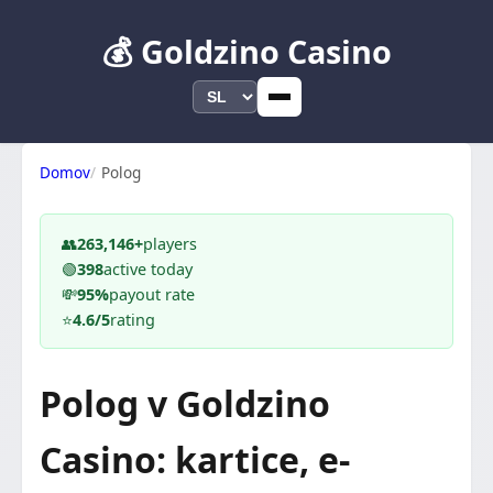
💰 Goldzino Casino
Domov
Polog
👥
263,146+
players
🟢
398
active today
💸
95%
payout rate
⭐
4.6/5
rating
Polog v Goldzino
Casino: kartice, e-