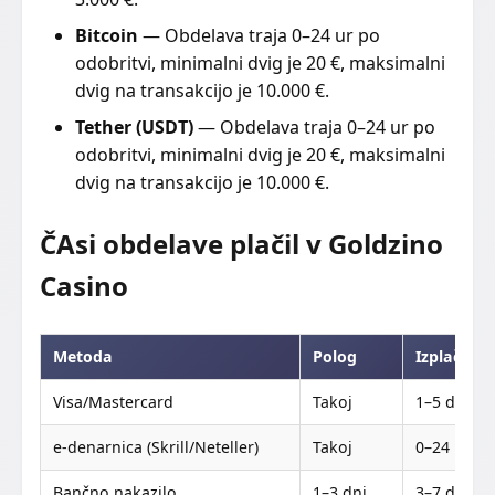
Bitcoin
— Obdelava traja 0–24 ur po
odobritvi, minimalni dvig je 20 €, maksimalni
dvig na transakcijo je 10.000 €.
Tether (USDT)
— Obdelava traja 0–24 ur po
odobritvi, minimalni dvig je 20 €, maksimalni
dvig na transakcijo je 10.000 €.
ČAsi obdelave plačil v Goldzino
Casino
Metoda
Polog
Izplačilo
Visa/Mastercard
Takoj
1–5 dni
e-denarnica (Skrill/Neteller)
Takoj
0–24 h
Bančno nakazilo
1–3 dni
3–7 dni