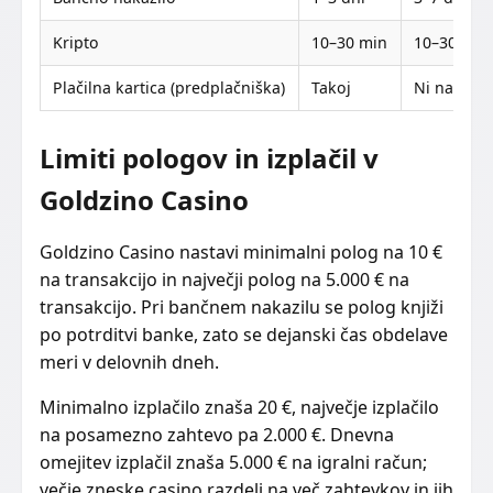
Kripto
10–30 min
10–30 min
Plačilna kartica (predplačniška)
Takoj
Ni na volj
Limiti pologov in izplačil v
Goldzino Casino
Goldzino Casino nastavi minimalni polog na 10 €
na transakcijo in največji polog na 5.000 € na
transakcijo. Pri bančnem nakazilu se polog knjiži
po potrditvi banke, zato se dejanski čas obdelave
meri v delovnih dneh.
Minimalno izplačilo znaša 20 €, največje izplačilo
na posamezno zahtevo pa 2.000 €. Dnevna
omejitev izplačil znaša 5.000 € na igralni račun;
večje zneske casino razdeli na več zahtevkov in jih