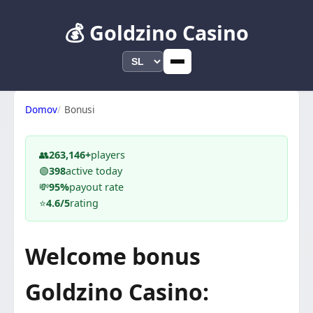
💰 Goldzino Casino
Domov
Bonusi
👥
263,146+
players
🟢
398
active today
💸
95%
payout rate
⭐
4.6/5
rating
Welcome bonus
Goldzino Casino: