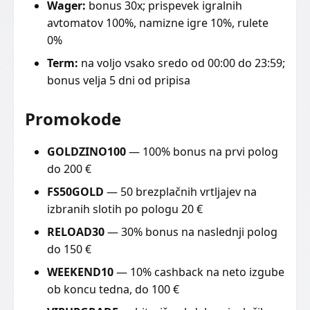
Wager:
bonus 30x; prispevek igralnih
avtomatov 100%, namizne igre 10%, rulete
0%
Term:
na voljo vsako sredo od 00:00 do 23:59;
bonus velja 5 dni od pripisa
Promokode
GOLDZINO100
— 100% bonus na prvi polog
do 200 €
FS50GOLD
— 50 brezplačnih vrtljajev na
izbranih slotih po pologu 20 €
RELOAD30
— 30% bonus na naslednji polog
do 150 €
WEEKEND10
— 10% cashback na neto izgube
ob koncu tedna, do 100 €