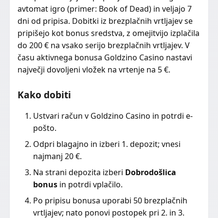
avtomat igro (primer: Book of Dead) in veljajo 7
dni od pripisa. Dobitki iz brezplačnih vrtljajev se
pripišejo kot bonus sredstva, z omejitvijo izplačila
do 200 € na vsako serijo brezplačnih vrtljajev. V
času aktivnega bonusa Goldzino Casino nastavi
največji dovoljeni vložek na vrtenje na 5 €.
Kako dobiti
Ustvari račun v Goldzino Casino in potrdi e-
pošto.
Odpri blagajno in izberi 1. depozit; vnesi
najmanj 20 €.
Na strani depozita izberi
Dobrodošlica
bonus
in potrdi vplačilo.
Po pripisu bonusa uporabi 50 brezplačnih
vrtljajev; nato ponovi postopek pri 2. in 3.