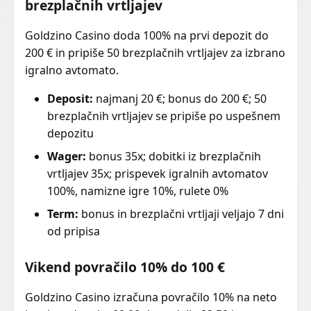
brezplačnih vrtljajev
Goldzino Casino doda 100% na prvi depozit do
200 € in pripiše 50 brezplačnih vrtljajev za izbrano
igralno avtomato.
Deposit:
najmanj 20 €; bonus do 200 €; 50
brezplačnih vrtljajev se pripiše po uspešnem
depozitu
Wager:
bonus 35x; dobitki iz brezplačnih
vrtljajev 35x; prispevek igralnih avtomatov
100%, namizne igre 10%, rulete 0%
Term:
bonus in brezplačni vrtljaji veljajo 7 dni
od pripisa
Vikend povračilo 10% do 100 €
Goldzino Casino izračuna povračilo 10% na neto